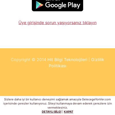
Üye girişinde sorun yaşıyorsanız tıklayın
Copyright © 2014
Hit Bilgi Teknolojileri
|
Gizlilik
Politikası
Sizlere daha iyi bir kullanıcı deneyimi sağlamak amacıyla GelecegeYonVer.com
içerisinde çerezler kullanıyoruz. Siteyi kullanmaya devam ederek çerezlere izin
vermektesiniz.
DETAYLI BİLGİ
|
KAPAT